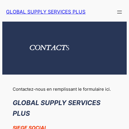
Aller
GLOBAL SUPPLY SERVICES PLUS
au
contenu
CONTACT
S
Contactez-nous en remplissant le formulaire ici.
GLOBAL SUPPLY SERVICES
PLUS
SIEGE SOCIAL